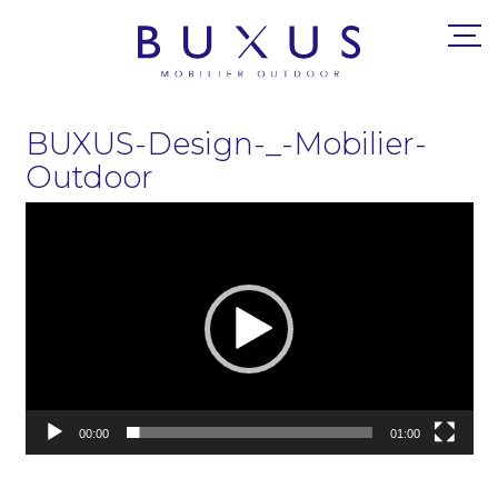
BUXUS-Design-_-Mobilier-
Outdoor
Lecteur
vidéo
00:00
01:00