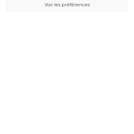
Voir les préférences
BUXUS DESIGN
21 Cours du Chapeau Rouge
33000 BORDEAUX - France
Mentions légales
Politique de confidentialité