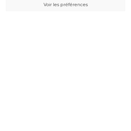
Voir les préférences
BUXUS DESIGN
21 Cours du Chapeau Rouge
33000 BORDEAUX - France
Mentions légales
Politique de confidentialité