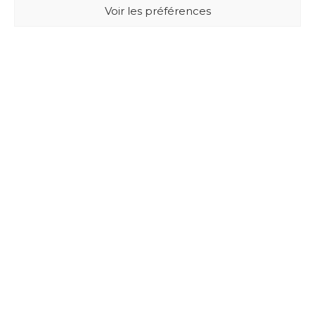
Voir les préférences
BUXUS DESIGN
21 Cours du Chapeau Rouge
33000 BORDEAUX - France
Mentions légales
Politique de confidentialité