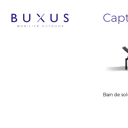
Capt
Bain de so