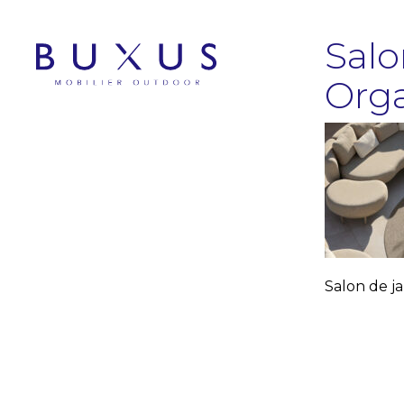
Salo
Org
Salon de j