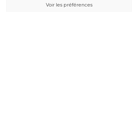
Voir les préférences
BUXUS DESIGN
21 Cours du Chapeau Rouge
33000 BORDEAUX - France
Mentions légales
Politique de confidentialité