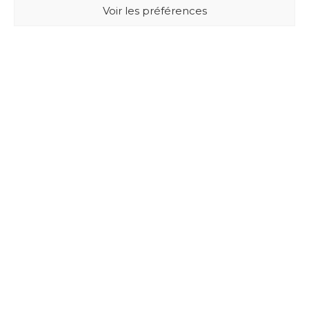
Voir les préférences
BUXUS DESIGN
21 Cours du Chapeau Rouge
33000 BORDEAUX - France
Mentions légales
Politique de confidentialité