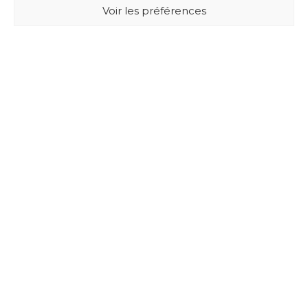
Voir les préférences
BUXUS DESIGN
21 Cours du Chapeau Rouge
33000 BORDEAUX - France
Mentions légales
Politique de confidentialité