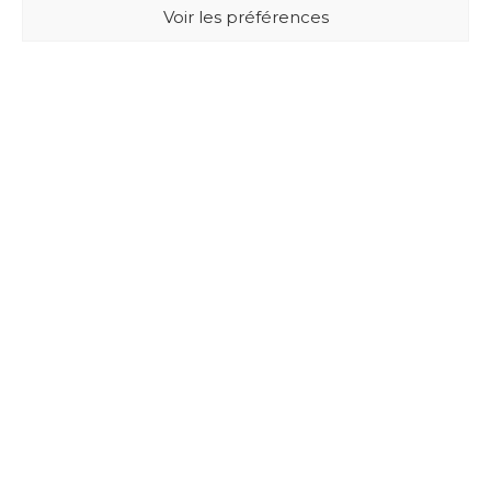
Voir les préférences
BUXUS DESIGN
21 Cours du Chapeau Rouge
33000 BORDEAUX - France
Mentions légales
Politique de confidentialité