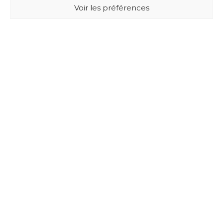
Voir les préférences
BUXUS DESIGN
21 Cours du Chapeau Rouge
33000 BORDEAUX - France
Mentions légales
Politique de confidentialité