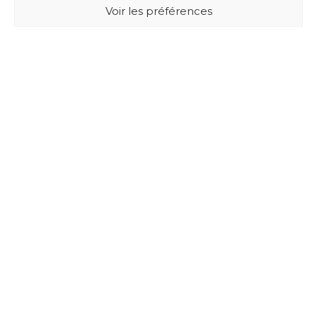
Voir les préférences
BUXUS DESIGN
21 Cours du Chapeau Rouge
33000 BORDEAUX - France
Mentions légales
Politique de confidentialité