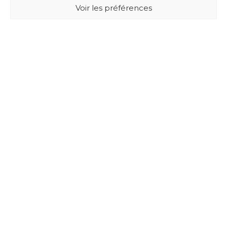
Voir les préférences
BUXUS DESIGN
21 Cours du Chapeau Rouge
33000 BORDEAUX - France
Mentions légales
Politique de confidentialité