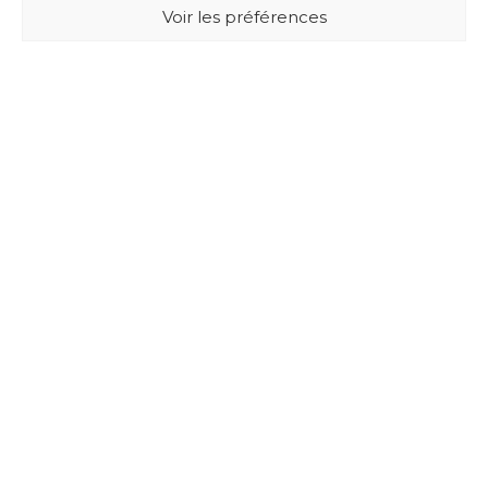
Voir les préférences
BUXUS DESIGN
21 Cours du Chapeau Rouge
33000 BORDEAUX - France
Mentions légales
Politique de confidentialité