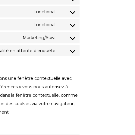
Consent
to
Functional
Consent
service
to
Functional
google-
Consent
service
analytics
to
Marketing/Suivi
wordpress
Consent
service
to
nalité en attente d’enquête
complianz
Consent
service
to
google-
service
fonts
rons une fenêtre contextuelle avec
divers
éférences » vous nous autorisez à
s dans la fenêtre contextuelle, comme
ion des cookies via votre navigateur,
ment.