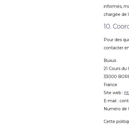
informés, ma
chargée de l
10. Coo
Pour des que
contacter en
Buxus
21 Cours du
33000 BORD
France
Site web :
ht
E-mail :
con
Numéro de t
Cette politi