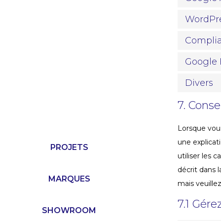
WordPr
Compli
Google 
Divers
7. Cons
Lorsque vous
une explicat
PROJETS
utiliser les
décrit dans l
MARQUES
mais veuille
7.1 Gér
SHOWROOM