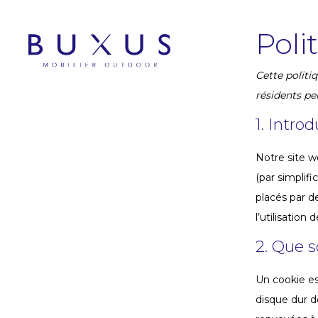
Poli
Cette politiq
résidents pe
1. Intro
Notre site 
(par simplif
placés par d
l’utilisation
2. Que s
Un cookie es
disque dur d