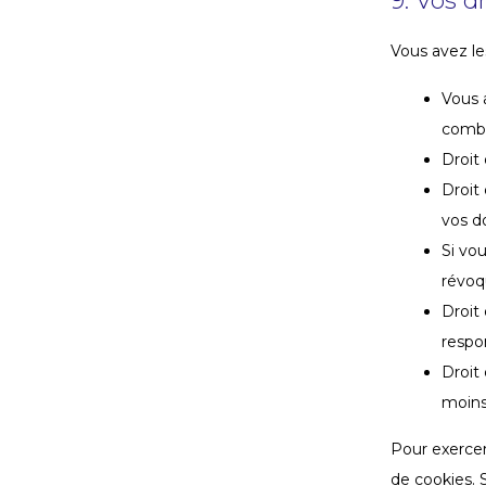
9. Vos d
Vous avez le
Vous 
combi
Droit
Droit
vos d
Si vo
révoq
Droit
respo
Droit
moins
Pour exercer
de cookies. 