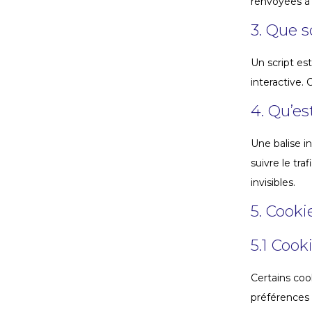
renvoyées à 
3. Que s
Un script es
interactive.
4. Qu’es
Une balise in
suivre le tra
invisibles.
5. Cooki
5.1 Cook
Certains coo
préférences e