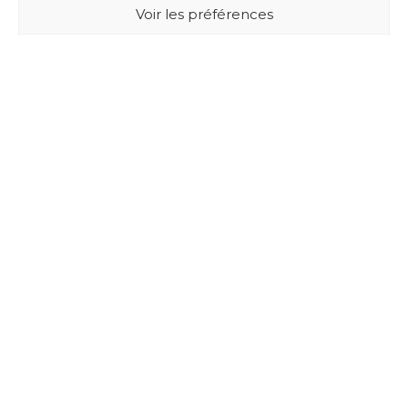
Voir les préférences
BUXUS DESIGN
21 Cours du Chapeau Rouge
33000 BORDEAUX - France
Mentions légales
Politique de confidentialité