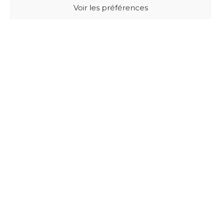
Voir les préférences
BUXUS DESIGN
21 Cours du Chapeau Rouge
33000 BORDEAUX - France
Mentions légales
Politique de confidentialité