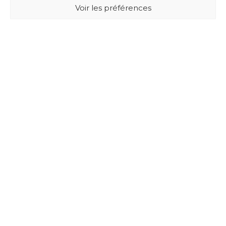
Voir les préférences
BUXUS DESIGN
21 Cours du Chapeau Rouge
33000 BORDEAUX - France
Mentions légales
Politique de confidentialité