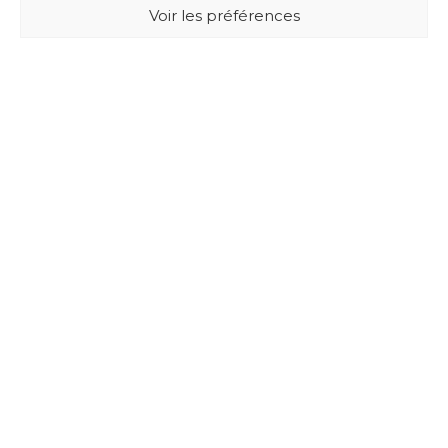
Voir les préférences
BUXUS DESIGN
21 Cours du Chapeau Rouge
33000 BORDEAUX - France
Mentions légales
Politique de confidentialité