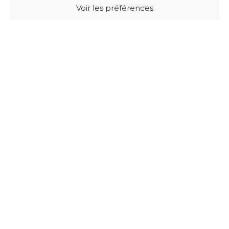
Voir les préférences
BUXUS DESIGN
21 Cours du Chapeau Rouge
33000 BORDEAUX - France
Mentions légales
Politique de confidentialité