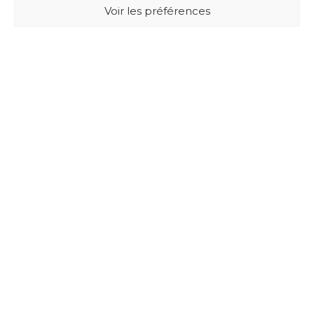
Voir les préférences
BUXUS DESIGN
21 Cours du Chapeau Rouge
33000 BORDEAUX - France
Mentions légales
Politique de confidentialité