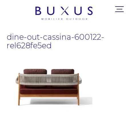
dine-out-cassina-600122-
rel628fe5ed