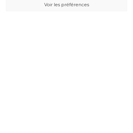
Voir les préférences
BUXUS DESIGN
21 Cours du Chapeau Rouge
33000 BORDEAUX - France
Mentions légales
Politique de confidentialité