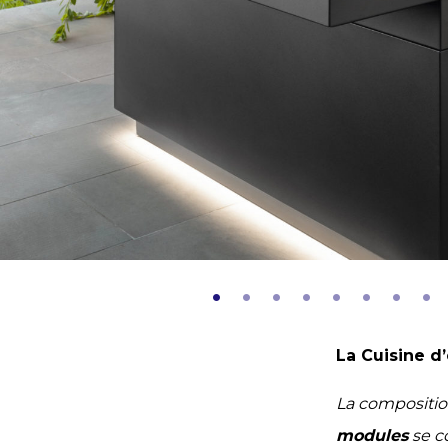
La Cuisine d
La compositio
modules
se c