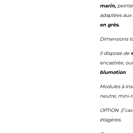
marin,
peinte
adaptées aux 
en grès.
Dimensions to
Il dispose de
encastrée, ouv
blumotion
.
Modules à insé
neutre, mini-r
OPTION
// ca
étagères.