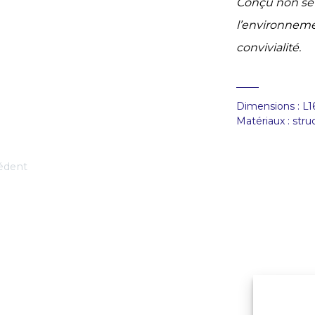
Conçu non seu
l’environnem
convivialité.
Dimensions : L1
Matériaux : str
édent