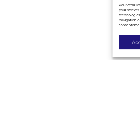
Pour offrir l
pour stocker 
technologies
navigation ou
consentement 
Ac
 DESIGN
06 74 73 90 54
rs du Chapeau Rouge
contact@buxus