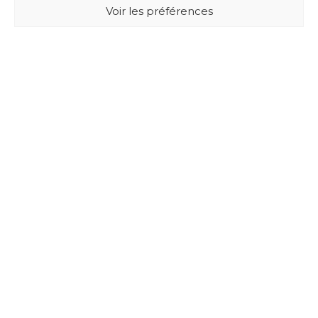
Voir les préférences
BUXUS DESIGN
21 Cours du Chapeau Rouge
33000 BORDEAUX - France
Mentions légales
Politique de confidentialité