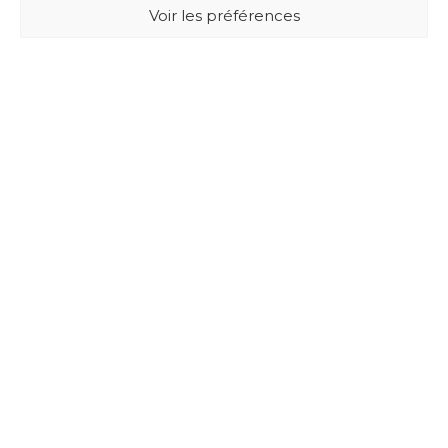
Voir les préférences
BUXUS DESIGN
21 Cours du Chapeau Rouge
33000 BORDEAUX - France
Mentions légales
Politique de confidentialité