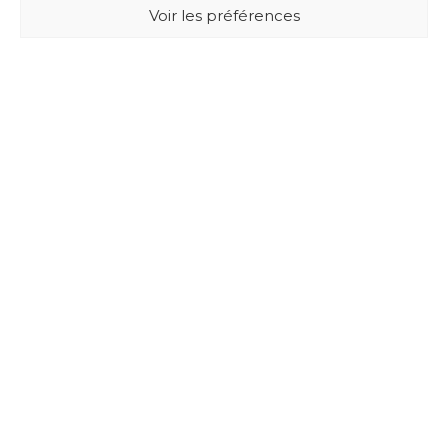
Voir les préférences
BUXUS DESIGN
21 Cours du Chapeau Rouge
33000 BORDEAUX - France
Mentions légales
Politique de confidentialité