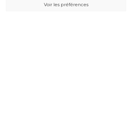
Voir les préférences
BUXUS DESIGN
21 Cours du Chapeau Rouge
33000 BORDEAUX - France
Mentions légales
Politique de confidentialité