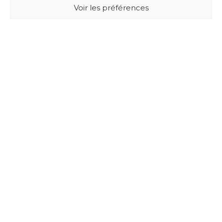
Voir les préférences
BUXUS DESIGN
21 Cours du Chapeau Rouge
33000 BORDEAUX - France
Mentions légales
Politique de confidentialité