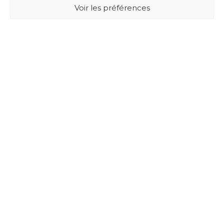
Voir les préférences
BUXUS DESIGN
21 Cours du Chapeau Rouge
33000 BORDEAUX - France
Mentions légales
Politique de confidentialité