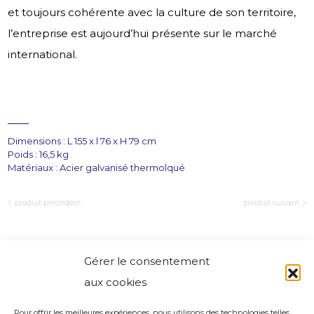
et toujours cohérente avec la culture de son territoire,
l’entreprise est aujourd’hui présente sur le marché
international.
Dimensions : L 155 x l 76 x H 79 cm
Poids : 16,5 kg
Matériaux : Acier galvanisé thermolqué
produit précédent
produit suivant
Gérer le consentement
aux cookies
Pour offrir les meilleures expériences, nous utilisons des technologies telles