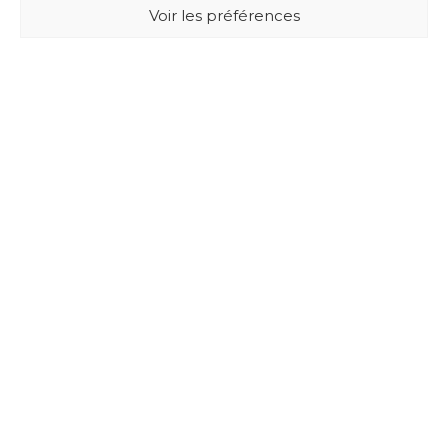
Voir les préférences
BUXUS DESIGN
21 Cours du Chapeau Rouge
33000 BORDEAUX - France
Mentions légales
Politique de confidentialité