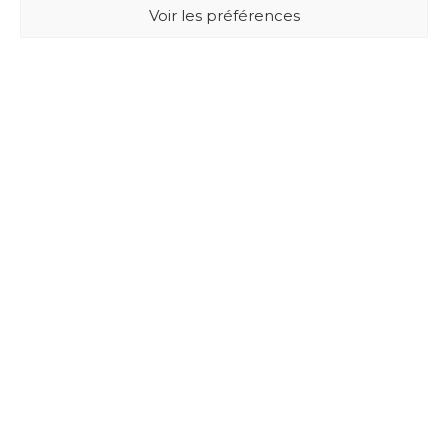
Voir les préférences
BUXUS DESIGN
21 Cours du Chapeau Rouge
33000 BORDEAUX - France
Mentions légales
Politique de confidentialité