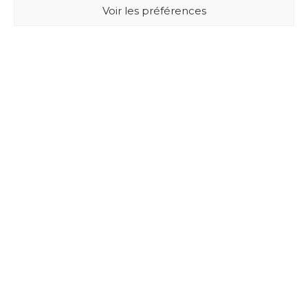
Voir les préférences
BUXUS DESIGN
21 Cours du Chapeau Rouge
33000 BORDEAUX - France
Mentions légales
Politique de confidentialité