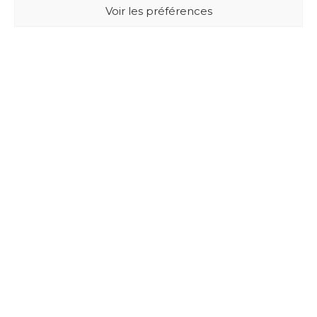
Voir les préférences
BUXUS DESIGN
21 Cours du Chapeau Rouge
33000 BORDEAUX - France
Mentions légales
Politique de confidentialité