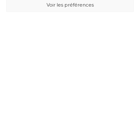
Voir les préférences
BUXUS DESIGN
21 Cours du Chapeau Rouge
33000 BORDEAUX - France
Mentions légales
Politique de confidentialité