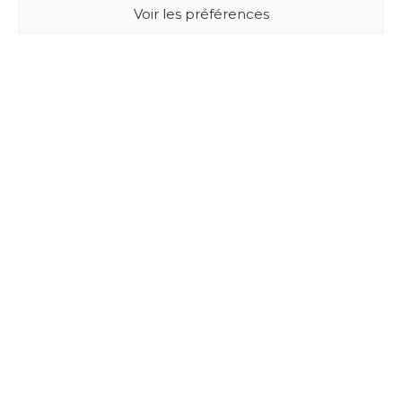
Voir les préférences
BUXUS DESIGN
21 Cours du Chapeau Rouge
33000 BORDEAUX - France
Mentions légales
Politique de confidentialité