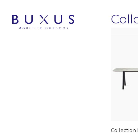
Col
Collectio