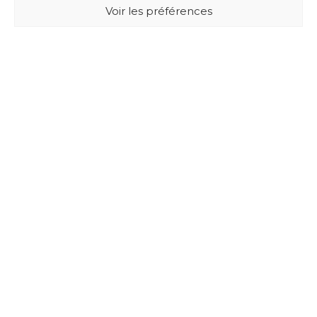
Voir les préférences
BUXUS DESIGN
21 Cours du Chapeau Rouge
33000 BORDEAUX - France
Mentions légales
Politique de confidentialité