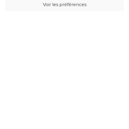
Voir les préférences
BUXUS DESIGN
21 Cours du Chapeau Rouge
33000 BORDEAUX - France
Mentions légales
Politique de confidentialité