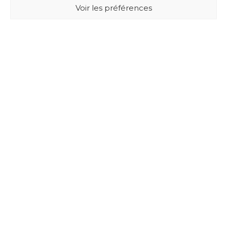
Voir les préférences
BUXUS DESIGN
21 Cours du Chapeau Rouge
33000 BORDEAUX - France
Mentions légales
Politique de confidentialité