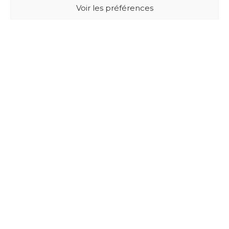
Voir les préférences
BUXUS DESIGN
21 Cours du Chapeau Rouge
33000 BORDEAUX - France
Mentions légales
Politique de confidentialité