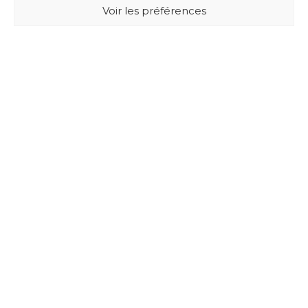
Voir les préférences
BUXUS DESIGN
21 Cours du Chapeau Rouge
33000 BORDEAUX - France
Mentions légales
Politique de confidentialité