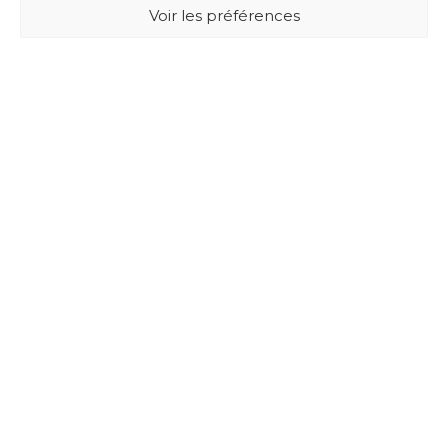
Voir les préférences
BUXUS DESIGN
21 Cours du Chapeau Rouge
33000 BORDEAUX - France
Mentions légales
Politique de confidentialité