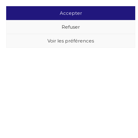
Accepter
Refuser
Voir les préférences
BUXUS DESIGN
21 Cours du Chapeau Rouge
33000 BORDEAUX - France
Mentions légales
Politique de confidentialité
06 74 73 90 54