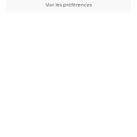
Voir les préférences
BUXUS DESIGN
21 Cours du Chapeau Rouge
33000 BORDEAUX - France
Mentions légales
Politique de confidentialité