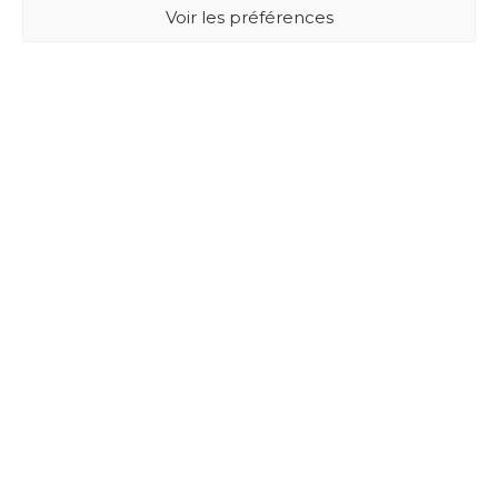
Voir les préférences
BUXUS DESIGN
21 Cours du Chapeau Rouge
33000 BORDEAUX - France
Mentions légales
Politique de confidentialité