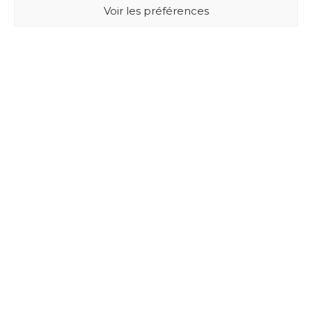
Voir les préférences
BUXUS DESIGN
21 Cours du Chapeau Rouge
33000 BORDEAUX - France
Mentions légales
Politique de confidentialité