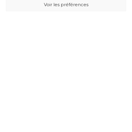
Voir les préférences
BUXUS DESIGN
21 Cours du Chapeau Rouge
33000 BORDEAUX - France
Mentions légales
Politique de confidentialité